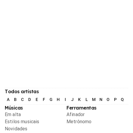
Todos artistas
A
B
C
D
E
F
G
H
I
J
K
L
M
N
O
P
Q
R
Músicas
Ferramentas
Em alta
Afinador
Estilos musicais
Metrônomo
Novidades