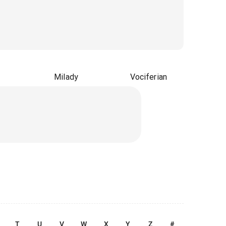
Milady
Vociferian
T
U
V
W
X
Y
Z
#