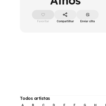
Athos
Favoritar
Compartilhar
Enviar cifra
Todos artistas
A
B
C
D
E
F
G
H