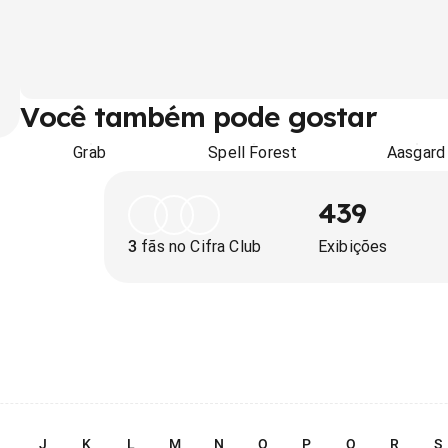
Você também pode gostar
Grab
Spell Forest
Aasgard
439
3
fãs no Cifra Club
Exibições
I
J
K
L
M
N
O
P
Q
R
S