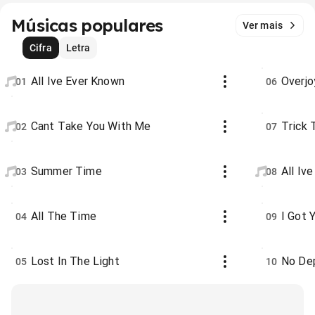
Músicas populares
Ver mais
Cifra
Letra
All Ive Ever Known
Overj
01
06
Cant Take You With Me
Trick 
02
07
Summer Time
All Iv
03
08
All The Time
I Got 
04
09
Lost In The Light
No De
05
10