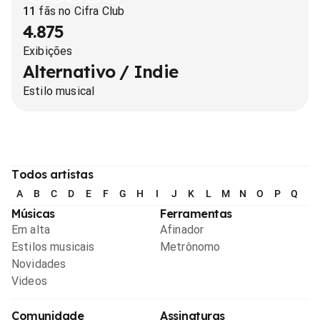
11
fãs no Cifra Club
4.875
Exibições
Alternativo / Indie
Estilo musical
Todos artistas
A
B
C
D
E
F
G
H
I
J
K
L
M
N
O
P
Q
R
Músicas
Ferramentas
Em alta
Afinador
Estilos musicais
Metrônomo
Novidades
Videos
Comunidade
Assinaturas