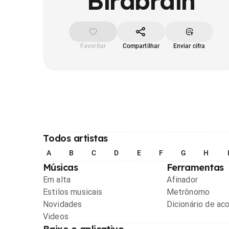
Birdbrain
Favoritar
Compartilhar
Enviar cifra
Todos artistas
A
B
C
D
E
F
G
H
Músicas
Ferramentas
Em alta
Afinador
Estilos musicais
Metrônomo
Novidades
Dicionário de ac
Videos