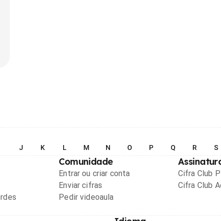
I
J
K
L
M
N
O
P
Q
R
S
Comunidade
Assinatur
Entrar ou criar conta
Cifra Club 
Enviar cifras
Cifra Club 
ordes
Pedir videoaula