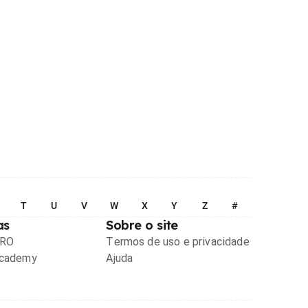
T
U
V
W
X
Y
Z
#
as
Sobre o site
PRO
Termos de uso e privacidade
Academy
Ajuda