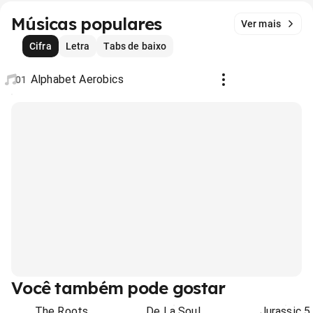
Músicas populares
Ver mais
Cifra
Letra
Tabs de baixo
Alphabet Aerobics
01
Você também pode gostar
The Roots
De La Soul
Jurassic 5