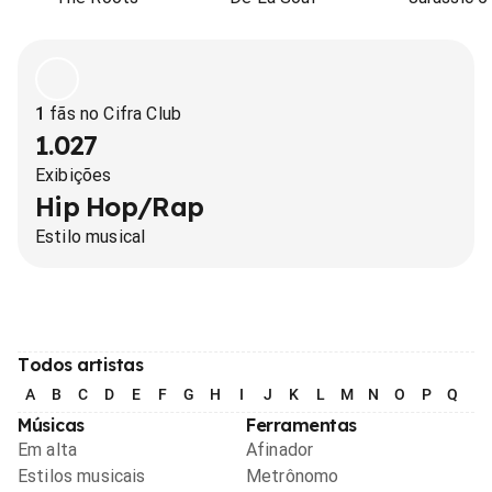
1
fãs no Cifra Club
1.027
Exibições
Hip Hop/Rap
Estilo musical
Todos artistas
A
B
C
D
E
F
G
H
I
J
K
L
M
N
O
P
Q
R
Músicas
Ferramentas
Em alta
Afinador
Estilos musicais
Metrônomo