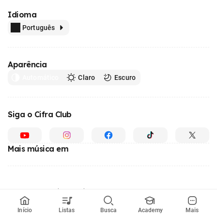
Idioma
Português
Aparência
Automático
Claro
Escuro
Siga o Cifra Club
Mais música em
Feito com
em todo o Brasil
© 1996 - 2026, o maior site de ensino de música do Brasil
Início
Listas
Busca
Academy
Mais