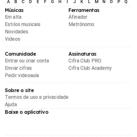
A
B
C
D
E
F
G
H
I
J
K
L
M
N
O
P
Q
R
Músicas
Ferramentas
Em alta
Afinador
Estilos musicais
Metrônomo
Novidades
Videos
Comunidade
Assinaturas
Entrar ou criar conta
Cifra Club PRO
Enviar cifras
Cifra Club Academy
Pedir videoaula
Sobre o site
Termos de uso e privacidade
Ajuda
Baixe o aplicativo