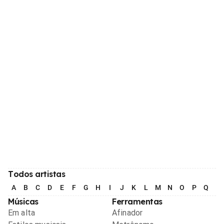
Todos artistas
A
B
C
D
E
F
G
H
I
J
K
L
M
N
O
P
Q
R
Músicas
Ferramentas
Em alta
Afinador