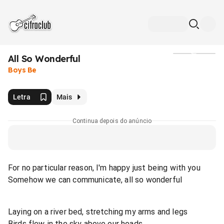
All So Wonderful
Mídia
Boys Be
Letra
Mais
Continua depois do anúncio
For no particular reason, I'm happy just being with you
Somehow we can communicate, all so wonderful
Laying on a river bed, stretching my arms and legs
Birds flew in the sky above our heads