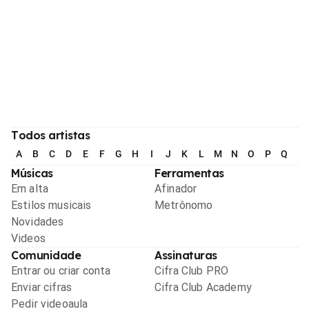
Todos artistas
A
B
C
D
E
F
G
H
I
J
K
L
M
N
O
P
Q
R
Músicas
Ferramentas
Em alta
Afinador
Estilos musicais
Metrônomo
Novidades
Videos
Comunidade
Assinaturas
Entrar ou criar conta
Cifra Club PRO
Enviar cifras
Cifra Club Academy
Pedir videoaula