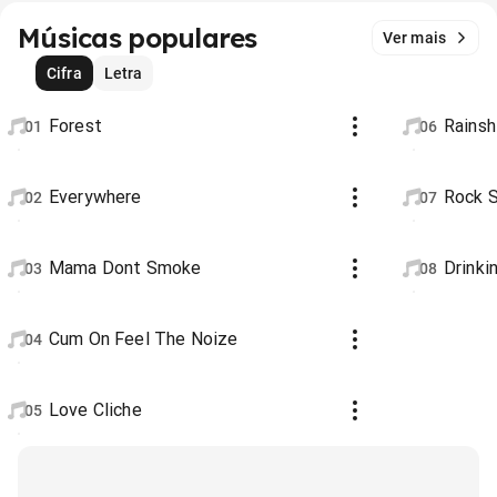
Músicas populares
Ver mais
Cifra
Letra
Forest
Rainsh
01
06
Everywhere
Rock S
02
07
Mama Dont Smoke
Drinki
03
08
Cum On Feel The Noize
04
Love Cliche
05