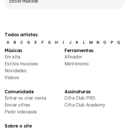
Estilo musical
Todos artistas
A
B
C
D
E
F
G
H
I
J
K
L
M
N
O
P
Q
R
Músicas
Ferramentas
Em alta
Afinador
Estilos musicais
Metrônomo
Novidades
Videos
Comunidade
Assinaturas
Entrar ou criar conta
Cifra Club PRO
Enviar cifras
Cifra Club Academy
Pedir videoaula
Sobre o site