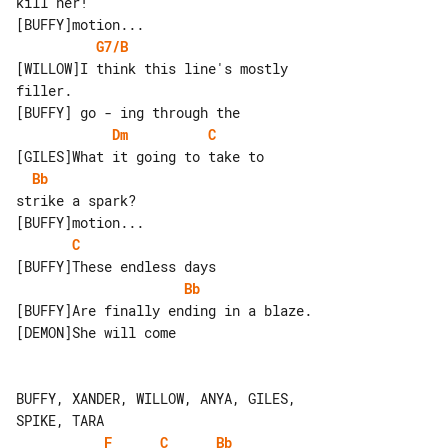
kill her!

G7/B
[WILLOW]I think this line's mostly 

filler.

Dm
C
Bb
strike a spark?

C
Bb
[BUFFY]Are finally ending in a blaze.

[DEMON]She will come

BUFFY, XANDER, WILLOW, ANYA, GILES, 

F
C
Bb