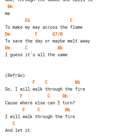
Bb
Eb
C
Dm
F
G7/B
Dm
C
Bb
I guess it's all the same

F
C
Bb
F
C
Bb
F
C
Bb
C
And let it
