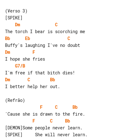
(Verso 3)

Dm
C
Bb
Eb
C
Dm
F
G7/B
Dm
C
Bb
I better help her out.

F
C
Bb
F
C
Bb
[DEMON]Some people never learn.

[SPIKE]     She will never learn.
