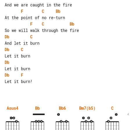
F
C
Bb
F
C
Bb
Db
C
Db
C
Db
Db
F
Let it burn!

Asus4
Bb
Bb6
Bm7(b5)
C
4