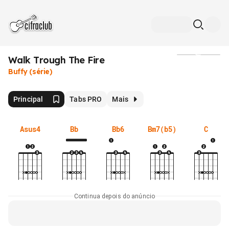
Walk Trough The Fire
Mídia
Buffy (série)
Principal
Tabs PRO
Mais
Asus4
Bb
Bb6
Bm7(b5)
C
Continua depois do anúncio