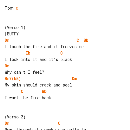
Tom
:
C
(Verso 1)

Dm
C
Bb
Eb
C
Dm
Bm7(b5)
Dm
C
Bb
I want the fire back

Dm
C