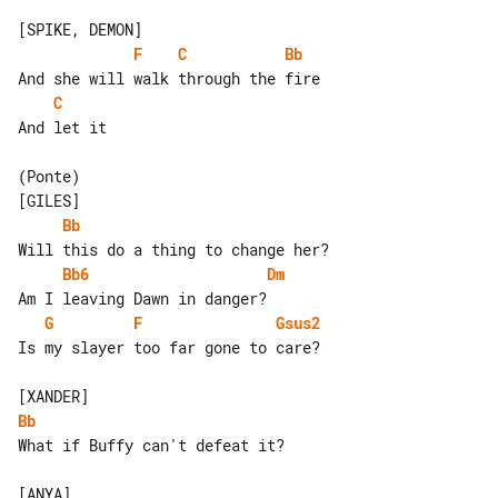
F
C
Bb
C
And let it

(Ponte)

Bb
Bb6
Dm
G
F
Gsus2
Is my slayer too far gone to care?

Bb
What if Buffy can't defeat it?
