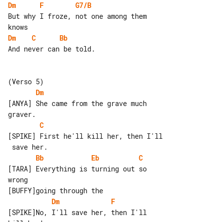
Dm
F
G7/B
But why I froze, not one among them 

Dm
C
Bb
And never can be told.

Dm
[ANYA] She came from the grave much 

C
[SPIKE] First he'll kill her, then I'll

Bb
Eb
C
[TARA] Everything is turning out so 

wrong

Dm
F
[SPIKE]No, I'll save her, then I'll 
