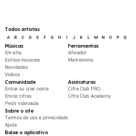
Todos artistas
A
B
C
D
E
F
G
H
I
J
K
L
M
N
O
P
Q
R
Músicas
Ferramentas
Em alta
Afinador
Estilos musicais
Metrônomo
Novidades
Videos
Comunidade
Assinaturas
Entrar ou criar conta
Cifra Club PRO
Enviar cifras
Cifra Club Academy
Pedir videoaula
Sobre o site
Termos de uso e privacidade
Ajuda
Baixe o aplicativo