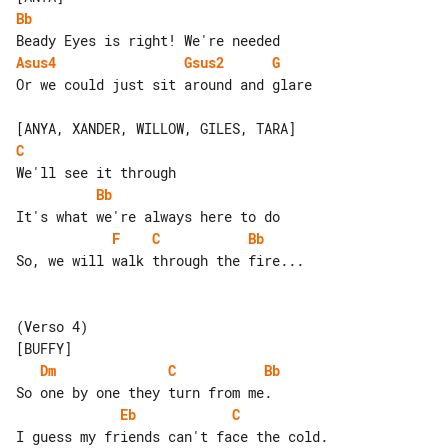
Bb
Asus4
Gsus2
G
Or we could just sit around and glare

C
Bb
F
C
Bb
So, we will walk through the fire...

(Verso 4)

Dm
C
Bb
Eb
C