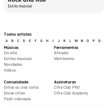
Estilo musical
Todos artistas
A
B
C
D
E
F
G
H
I
J
K
L
M
N
O
P
Q
R
Músicas
Ferramentas
Em alta
Afinador
Estilos musicais
Metrônomo
Novidades
Videos
Comunidade
Assinaturas
Entrar ou criar conta
Cifra Club PRO
Enviar cifras
Cifra Club Academy
Pedir videoaula