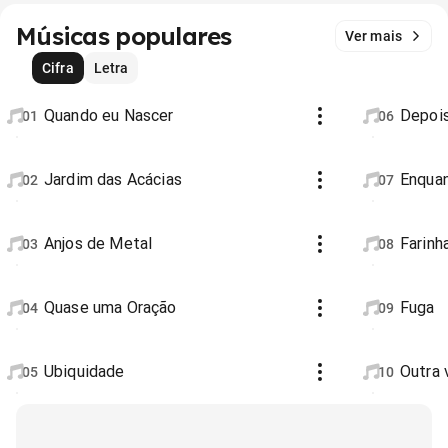
Músicas populares
Ver mais
Cifra
Letra
Quando eu Nascer
Depoi
01
06
Jardim das Acácias
Enqua
02
07
Anjos de Metal
Farin
03
08
Quase uma Oração
Fuga
04
09
Ubiquidade
Outra 
05
10