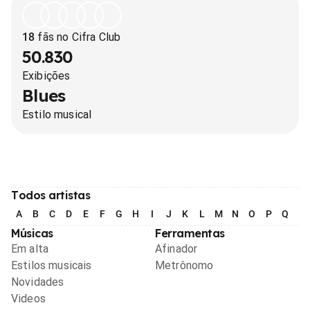
18
fãs no Cifra Club
50.830
Exibições
Blues
Estilo musical
Todos artistas
A
B
C
D
E
F
G
H
I
J
K
L
M
N
O
P
Q
R
Músicas
Ferramentas
Em alta
Afinador
Estilos musicais
Metrônomo
Novidades
Videos