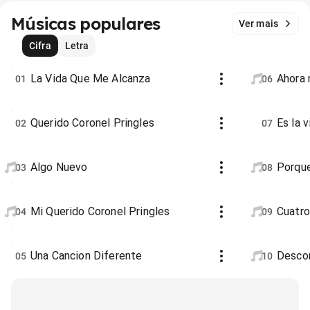
Músicas populares
Ver mais
Cifra
Letra
La Vida Que Me Alcanza
Ahora 
01
06
Querido Coronel Pringles
Es la 
02
07
Algo Nuevo
Porqu
03
08
Mi Querido Coronel Pringles
Cuatro
04
09
Una Cancion Diferente
Desco
05
10