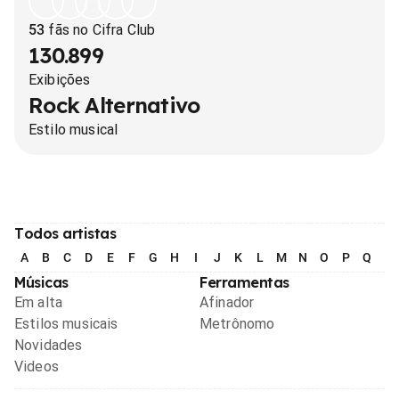
53
fãs no Cifra Club
130.899
Exibições
Rock Alternativo
Estilo musical
Todos artistas
A
B
C
D
E
F
G
H
I
J
K
L
M
N
O
P
Q
R
Músicas
Ferramentas
Em alta
Afinador
Estilos musicais
Metrônomo
Novidades
Videos