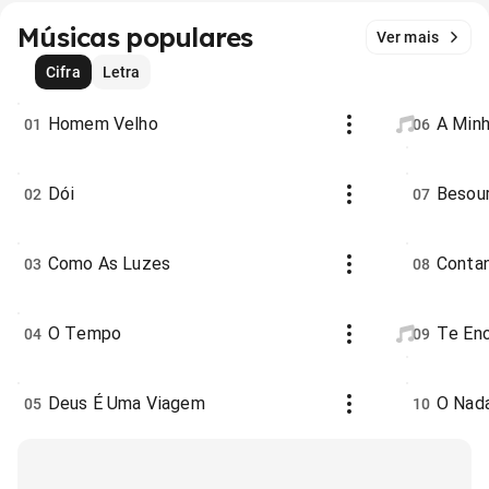
Músicas populares
Ver mais
Cifra
Letra
Homem Velho
A Min
01
06
Dói
Besour
02
07
Como As Luzes
Contan
03
08
O Tempo
Te En
04
09
Deus É Uma Viagem
O Nad
05
10