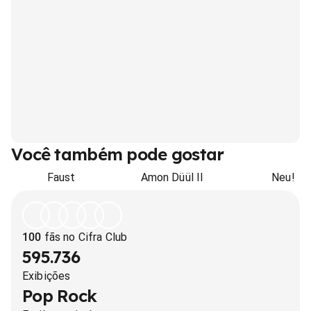
Você também pode gostar
Faust
Amon Düül II
Neu!
100
fãs no Cifra Club
595.736
Exibições
Pop Rock