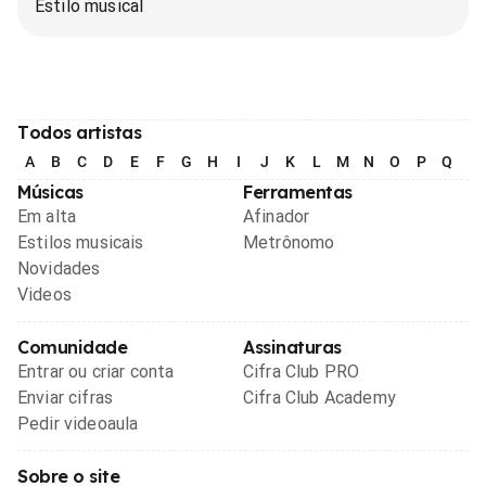
Estilo musical
Todos artistas
A
B
C
D
E
F
G
H
I
J
K
L
M
N
O
P
Q
R
Músicas
Ferramentas
Em alta
Afinador
Estilos musicais
Metrônomo
Novidades
Videos
Comunidade
Assinaturas
Entrar ou criar conta
Cifra Club PRO
Enviar cifras
Cifra Club Academy
Pedir videoaula
Sobre o site