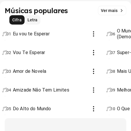
Músicas populares
Ver mais
Cifra
Letra
O Mund
Eu vou te Esperar
01
06
(Demo
Vou Te Esperar
Super-
02
07
Amor de Novela
Mais 
03
08
Amizade Não Tem Limites
Melhor
04
09
Do Alto do Mundo
O Que
05
10