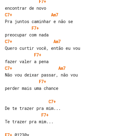
F7+
C7+
Am7
F7+
C7+
Am7
F7+
C7+
Am7
F7+
perder mais uma chance

C7+
F7+
Te trazer pra mim...

F7+
 01230x
