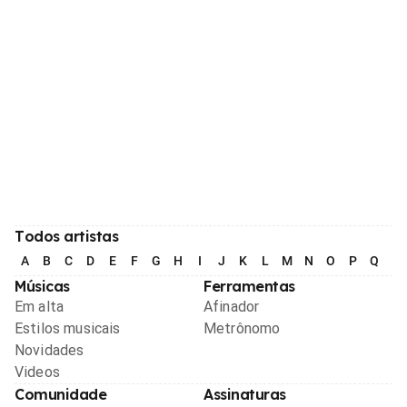
Todos artistas
A
B
C
D
E
F
G
H
I
J
K
L
M
N
O
P
Q
R
Músicas
Ferramentas
Em alta
Afinador
Estilos musicais
Metrônomo
Novidades
Videos
Comunidade
Assinaturas