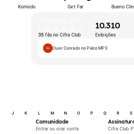
Komodo
Get Far
Bueno Clin
10.310
35
fãs no Cifra Club
Exibições
Ouvir Conrado no Palco MP3
I
J
K
L
M
N
O
P
Q
R
S
Comunidade
Assinatur
Entrar ou criar conta
Cifra Club 