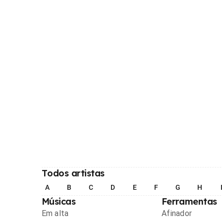
Todos artistas
A
B
C
D
E
F
G
H
Músicas
Ferramentas
Em alta
Afinador