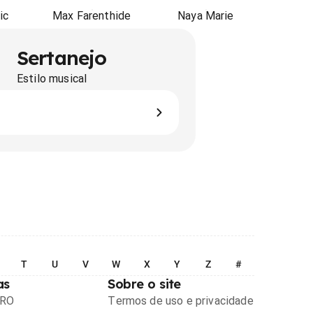
ic
Max Farenthide
Naya Marie
Sertanejo
Estilo musical
T
U
V
W
X
Y
Z
#
as
Sobre o site
PRO
Termos de uso e privacidade