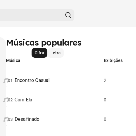
Músicas populares
Cifra
Letra
Música
Exibições
Encontro Casual
01
2
Com Ela
02
0
Desafinado
03
0