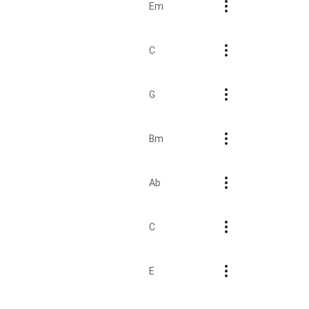
Em
C
G
Bm
Ab
C
E