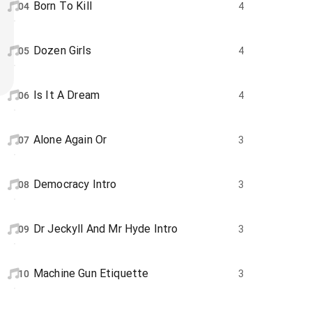
Born To Kill
04
4
Dozen Girls
05
4
Is It A Dream
06
4
Alone Again Or
07
3
Democracy Intro
08
3
Dr Jeckyll And Mr Hyde Intro
09
3
Machine Gun Etiquette
10
3