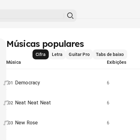
Músicas populares
Cifra
Letra
Guitar Pro
Tabs de baixo
Música
Exibições
Democracy
01
6
Neat Neat Neat
02
6
New Rose
03
6