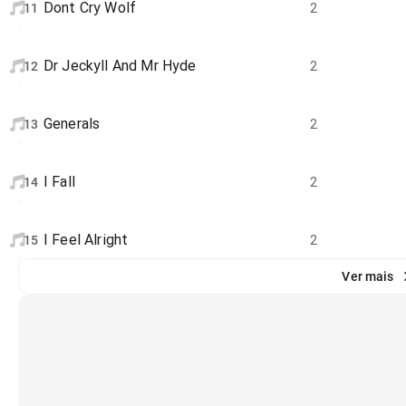
Dont Cry Wolf
11
2
Dr Jeckyll And Mr Hyde
12
2
Generals
13
2
I Fall
14
2
I Feel Alright
15
2
Ver mais