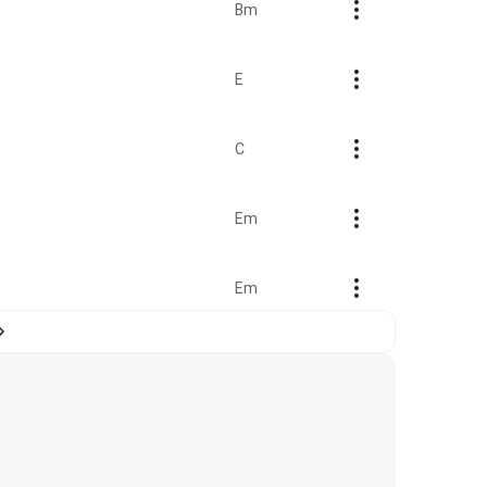
Bm
E
C
Em
Em