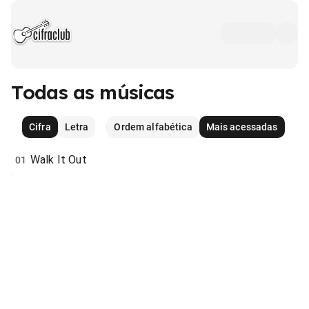
Todas as músicas
Cifra
Letra
Ordem alfabética
Mais acessadas
Walk It Out
01