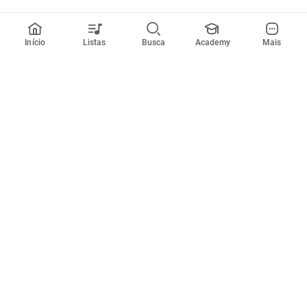
Início
Listas
Busca
Academy
Mais
Todos artistas
A
B
C
D
E
F
G
H
I
J
K
L
M
N
O
P
Q
R
Músicas
Ferramentas
Em alta
Afinador
Estilos musicais
Metrônomo
Novidades
Videos
Comunidade
Assinaturas
Entrar ou criar conta
Cifra Club PRO
Enviar cifras
Cifra Club Academy
Pedir videoaula