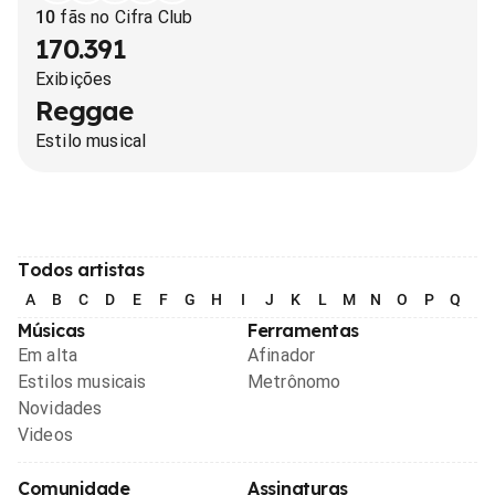
10
fãs no Cifra Club
170.391
Exibições
Reggae
Estilo musical
Todos artistas
A
B
C
D
E
F
G
H
I
J
K
L
M
N
O
P
Q
R
Músicas
Ferramentas
Em alta
Afinador
Estilos musicais
Metrônomo
Novidades
Videos
Comunidade
Assinaturas