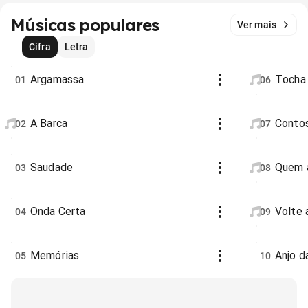
Músicas populares
Ver mais
Cifra
Letra
Argamassa
Tocha
01
06
A Barca
Contos
02
07
Saudade
Quem a
03
08
Onda Certa
Volte 
04
09
Memórias
Anjo d
05
10