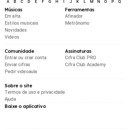
A
B
C
D
E
F
G
H
I
J
K
L
M
N
O
P
Q
R
Músicas
Ferramentas
Em alta
Afinador
Estilos musicais
Metrônomo
Novidades
Videos
Comunidade
Assinaturas
Entrar ou criar conta
Cifra Club PRO
Enviar cifras
Cifra Club Academy
Pedir videoaula
Sobre o site
Termos de uso e privacidade
Ajuda
Baixe o aplicativo