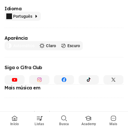
Idioma
Português
Aparência
Automático
Claro
Escuro
Siga o Cifra Club
Mais música em
Feito com
em todo o Brasil
© 1996 - 2026, o maior site de ensino de música do Brasil
Início
Listas
Busca
Academy
Mais