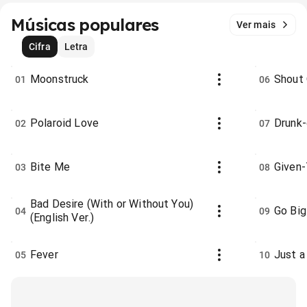
Músicas populares
Ver mais
Cifra
Letra
Moonstruck
Shout
01
06
Polaroid Love
Drunk
02
07
Bite Me
Given
03
08
Bad Desire (With or Without You)
Go Bi
04
09
(English Ver.)
Fever
Just a 
05
10