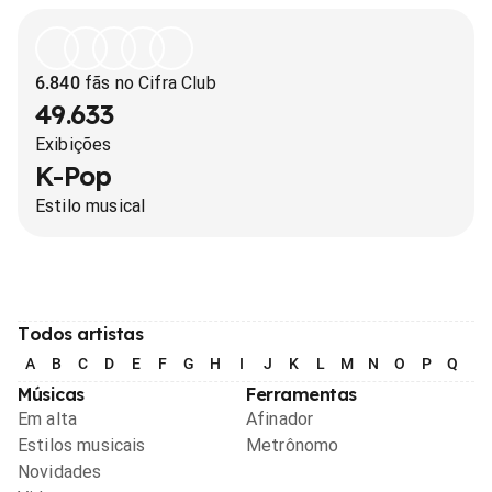
6.840
fãs no Cifra Club
49.633
Exibições
K-Pop
Estilo musical
Todos artistas
A
B
C
D
E
F
G
H
I
J
K
L
M
N
O
P
Q
R
Músicas
Ferramentas
Em alta
Afinador
Estilos musicais
Metrônomo
Novidades