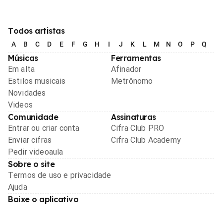
Todos artistas
A
B
C
D
E
F
G
H
I
J
K
L
M
N
O
P
Q
R
Músicas
Ferramentas
Em alta
Afinador
Estilos musicais
Metrônomo
Novidades
Videos
Comunidade
Assinaturas
Entrar ou criar conta
Cifra Club PRO
Enviar cifras
Cifra Club Academy
Pedir videoaula
Sobre o site
Termos de uso e privacidade
Ajuda
Baixe o aplicativo