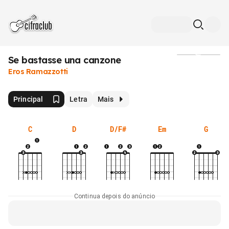
Se bastasse una canzone
Mídia
Eros Ramazzotti
Principal
Letra
Mais
C
D
D/F#
Em
G
Continua depois do anúncio