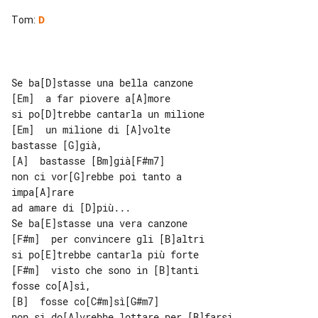
Tom
:
D
Se ba[D]stasse una bella canzone

[Em]  a far piovere a[A]more

si po[D]trebbe cantarla un milione

[Em]  un milione di [A]volte

bastasse [G]già,

[A]  bastasse [Bm]già[F#m7]

non ci vor[G]rebbe poi tanto a 

impa[A]rare

ad amare di [D]più...

Se ba[E]stasse una vera canzone

[F#m]  per convincere gli [B]altri

si po[E]trebbe cantarla più forte

[F#m]  visto che sono in [B]tanti

fosse co[A]sì,

[B]  fosse co[C#m]sì[G#m7]

non si do[A]vrebbe lottare per [B]farsi
