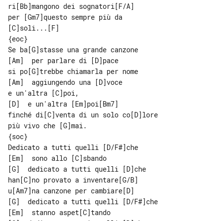
ri[Bb]mangono dei sognatori[F/A]

per [Gm7]questo sempre più da 

[C]soli...[F]

{eoc}

Se ba[G]stasse una grande canzone

[Am]  per parlare di [D]pace

si po[G]trebbe chiamarla per nome

[Am]  aggiungendo una [D]voce

e un'altra [C]poi,

[D]  e un'altra [Em]poi[Bm7]

finché di[C]venta di un solo co[D]lore

più vivo che [G]mai.

{soc}

Dedicato a tutti quelli [D/F#]che

[Em]  sono allo [C]sbando

[G]  dedicato a tutti quelli [D]che

han[C]no provato a inventare[G/B]

u[Am7]na canzone per cambiare[D]

[G]  dedicato a tutti quelli [D/F#]che

[Em]  stanno aspet[C]tando
