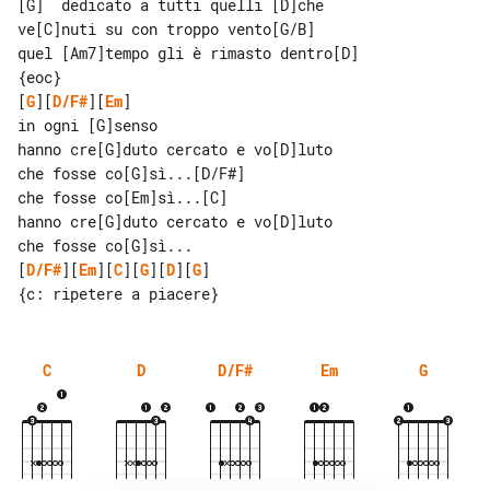
[G]  dedicato a tutti quelli [D]che

ve[C]nuti su con troppo vento[G/B]

quel [Am7]tempo gli è rimasto dentro[D]

[
G
][
D/F#
][
Em
]

in ogni [G]senso

hanno cre[G]duto cercato e vo[D]luto

che fosse co[G]sì...[D/F#]

che fosse co[Em]sì...[C]

hanno cre[G]duto cercato e vo[D]luto

[
D/F#
][
Em
][
C
][
G
][
D
][
G
]

C
D
D/F#
Em
G