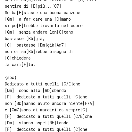
sentire di [E]più...[C7]

Se ba[F]stasse una buona canzone

[Gm]  a far dare una [C]mano

si po[F]trebbe trovarla nel cuore

[Gm]  senza andare lon[C]tano

[C]  bastasse [Dm]già[Am7]

non ci sa[Bb]rebbe bisogno di 

[C]chiedere

la cari[F]tà.

{soc}

Dedicato a tutti quelli [C/E]che

[Dm]  sono allo [Bb]sbando

[F]  dedicato a tutti quelli [C]che

non [Bb]hanno avuto ancora niente[F/A]

e [Gm7]sono ai margini da sempre[C]

[F]  dedicato a tutti quelli [C/E]che

[Dm]  stanno aspet[Bb]tando

[F]  dedicato a tutti quelli [C]che
