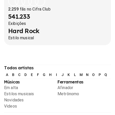
2.259
fãs no Cifra Club
541.233
Exibições
Hard Rock
Estilo musical
Todos artistas
A
B
C
D
E
F
G
H
I
J
K
L
M
N
O
P
Q
R
Músicas
Ferramentas
Em alta
Afinador
Estilos musicais
Metrônomo
Novidades
Videos