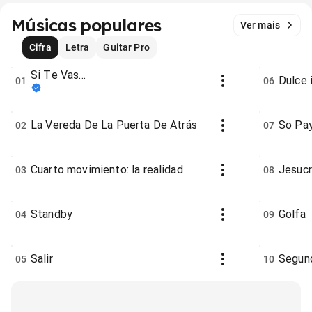
Músicas populares
Ver mais
Cifra
Letra
Guitar Pro
Si Te Vas...
Dulce 
01
06
La Vereda De La Puerta De Atrás
So Pa
02
07
Cuarto movimiento: la realidad
Jesucr
03
08
Standby
Golfa
04
09
Salir
Segund
05
10