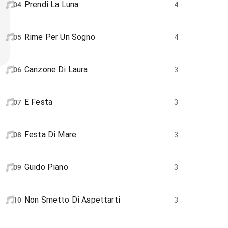
Prendi La Luna
04
4
Rime Per Un Sogno
05
4
Canzone Di Laura
06
3
E Festa
07
3
Festa Di Mare
08
3
Guido Piano
09
3
Non Smetto Di Aspettarti
10
3