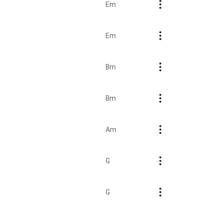
Em
Em
Bm
Bm
Am
G
G