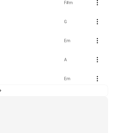
F#m
G
Em
A
Em