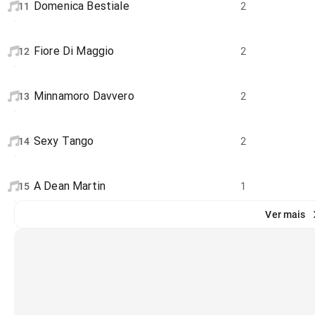
Domenica Bestiale
11
2
Fiore Di Maggio
12
2
Minnamoro Davvero
13
2
Sexy Tango
14
2
A Dean Martin
15
1
Ver mais