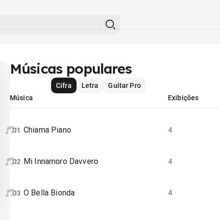
Músicas populares
Cifra
Letra
Guitar Pro
Música
Exibições
Chiama Piano
01
4
Mi Innamoro Davvero
02
4
O Bella Bionda
03
4