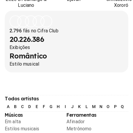
Luciano
Xororó
2.796
fãs no Cifra Club
20.226.386
Exibições
Romântico
Estilo musical
Todos artistas
A
B
C
D
E
F
G
H
I
J
K
L
M
N
O
P
Q
R
Músicas
Ferramentas
Em alta
Afinador
Estilos musicais
Metrônomo