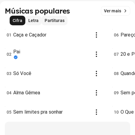
Músicas populares
Ver mais
Cifra
Letra
Partituras
Caça e Caçador
Pareç
01
06
Pai
20 e 
02
07
Só Você
Quando
03
08
Alma Gêmea
Sem p
04
09
Sem limites pra sonhar
O Que
05
10