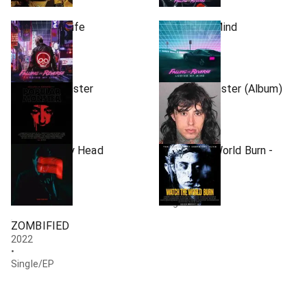
Álbum
Losing My Life
Losing My Mind
2018
2018
•
•
Single/EP
Single/EP
Popular Monster
Popular Monster (Album)
2019
2024
•
•
Single/EP
Álbum
Voices In My Head
Watch the World Burn -
Single
2022
•
2023
Single/EP
•
Single/EP
ZOMBIFIED
2022
•
Single/EP