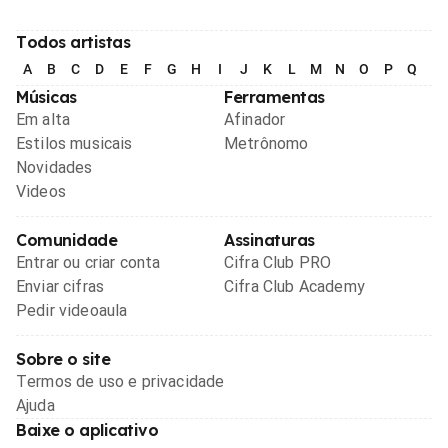
Todos artistas
A
B
C
D
E
F
G
H
I
J
K
L
M
N
O
P
Q
R
Músicas
Ferramentas
Em alta
Afinador
Estilos musicais
Metrônomo
Novidades
Videos
Comunidade
Assinaturas
Entrar ou criar conta
Cifra Club PRO
Enviar cifras
Cifra Club Academy
Pedir videoaula
Sobre o site
Termos de uso e privacidade
Ajuda
Baixe o aplicativo