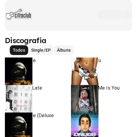
Discografia
Todos
Single/EP
Álbuns
Coming Home
Just Like You
2017
2015
•
•
Álbum
Álbum
Fashionably Late
The Drug In Me Is You
2013
2011
•
•
Álbum
Álbum
Coming Home (Deluxe
Drugs
Edition)
2019
•
2017
Single/EP
•