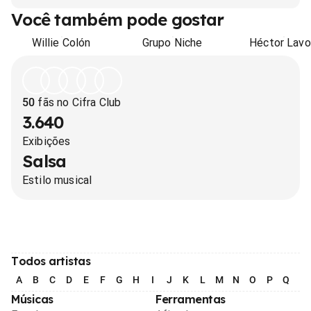
Você também pode gostar
Willie Colón
Grupo Niche
Héctor Lav
50
fãs no Cifra Club
3.640
Exibições
Salsa
Estilo musical
Todos artistas
A
B
C
D
E
F
G
H
I
J
K
L
M
N
O
P
Q
R
Músicas
Ferramentas