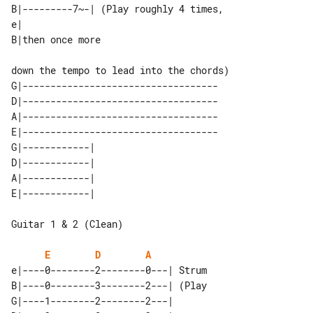
B|---------7~-| (Play roughly 4 times, 

e|                

down the tempo to lead into the chords)

G|-----------------------------------

D|-----------------------------------

A|-----------------------------------

E|-----------------------------------

G|------------| 

D|------------| 

A|------------| 

Guitar 1 & 2 (Clean)

E
D
A
e|----0--------2--------0---| Strum 

B|----0--------3--------2---| (Play 

G|----1--------2--------2---|       
