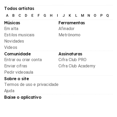
Todos artistas
A
B
C
D
E
F
G
H
I
J
K
L
M
N
O
P
Q
R
Músicas
Ferramentas
Em alta
Afinador
Estilos musicais
Metrônomo
Novidades
Videos
Comunidade
Assinaturas
Entrar ou criar conta
Cifra Club PRO
Enviar cifras
Cifra Club Academy
Pedir videoaula
Sobre o site
Termos de uso e privacidade
Ajuda
Baixe o aplicativo