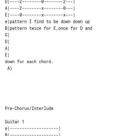
D|----2--------0--------2---|       

A|----2--------x--------0---|       

E|----0--------x--------x---|       

e|pattern I find to be down down up 

B|pattern twice for E,once for D and

G|                                  

D|                                  

A|                                  

E|                                  

down for each chord. 

 A)                  

Pre-Chorus/Interlude

e|--------------------| 

B|--------------------| 
