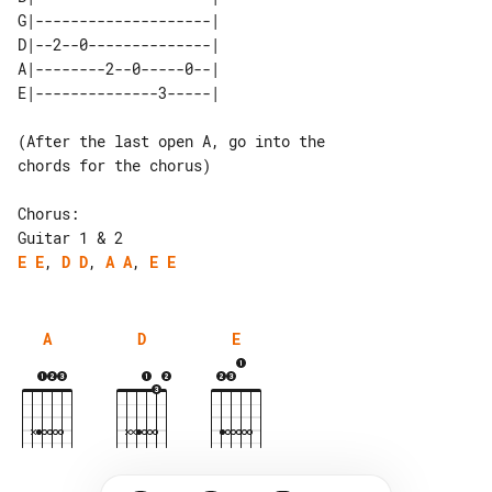
G|--------------------| 

D|--2--0--------------| 

A|--------2--0-----0--| 

(After the last open A, go into the 

chords for the chorus)

Chorus:

E
E
, 
D
D
, 
A
A
, 
E
E
A
D
E