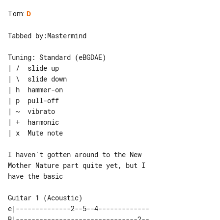
Tom
:
D
Tabbed by:Mastermind

Tuning: Standard (eBGDAE)

| /  slide up

| \  slide down

| h  hammer-on

| p  pull-off

| ~  vibrato

| +  harmonic

| x  Mute note

I haven't gotten around to the New 

Mother Nature part quite yet, but I 

have the basic

e|--------------2--5--4-------------

B|-------------------------------2--
