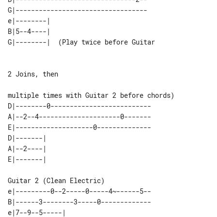
G|----------------------------------

e|--------|                            

B|5--4----|                            

G|--------|  (Play twice before Guitar 

multiple times with Guitar 2 before chords)

D|--------0--------------------------

A|--2--4---------------------0-------

E|--------------------0--------------

D|-------| 

A|--2----| 

e|---------0--2-----0-----4~------5--

B|------3--------3-----0-------------

e|7--9--5-----|                        
