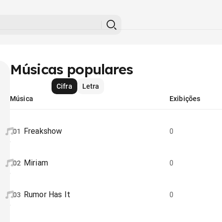
Músicas populares
Cifra
Letra
Música
Exibições
Freakshow
01
0
Miriam
02
0
Rumor Has It
03
0