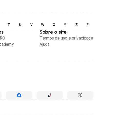
T
U
V
W
X
Y
Z
#
as
Sobre o site
PRO
Termos de uso e privacidade
Academy
Ajuda