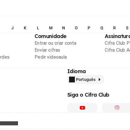
I
J
K
L
M
N
O
P
Q
R
S
Comunidade
Assinatur
Entrar ou criar conta
Cifra Club 
Enviar cifras
Cifra Club 
ordes
Pedir videoaula
Idioma
Português
Siga o Cifra Club