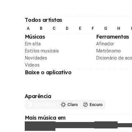
Todos artistas
A
B
C
D
E
F
G
H
Músicas
Ferramentas
Em alta
Afinador
Estilos musicais
Metrônomo
Novidades
Dicionário de ac
Videos
Baixe o aplicativo
Aparência
Automático
Claro
Escuro
Mais música em