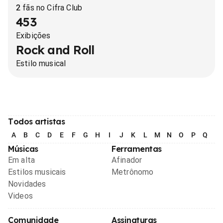
2
fãs no Cifra Club
453
Exibições
Rock and Roll
Estilo musical
Todos artistas
A
B
C
D
E
F
G
H
I
J
K
L
M
N
O
P
Q
R
Músicas
Ferramentas
Em alta
Afinador
Estilos musicais
Metrônomo
Novidades
Videos
Comunidade
Assinaturas