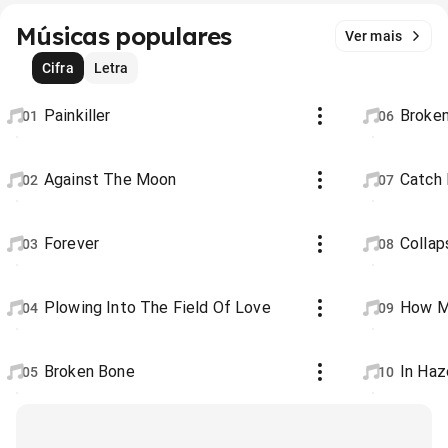
Músicas populares
Ver mais
Cifra
Letra
Painkiller
Broken
01
06
Against The Moon
Catch 
02
07
Forever
Collap
03
08
Plowing Into The Field Of Love
How M
04
09
Broken Bone
In Haz
05
10