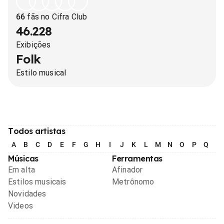
66
fãs no Cifra Club
46.228
Exibições
Folk
Estilo musical
Todos artistas
A
B
C
D
E
F
G
H
I
J
K
L
M
N
O
P
Q
R
Músicas
Ferramentas
Em alta
Afinador
Estilos musicais
Metrônomo
Novidades
Videos