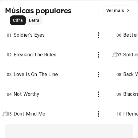
Músicas populares
Ver mais
Cifra
Letra
Soldier's Eyes
Better
01
06
Breaking The Rules
Soldie
02
07
Love Is On The Line
Back W
03
08
Not Worthy
Blackr
04
09
Dont Mind Me
I Rem
05
10