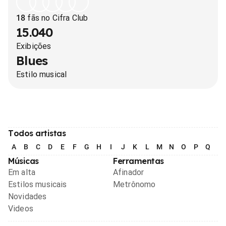
18
fãs no Cifra Club
15.040
Exibições
Blues
Estilo musical
Todos artistas
A
B
C
D
E
F
G
H
I
J
K
L
M
N
O
P
Q
R
Músicas
Ferramentas
Em alta
Afinador
Estilos musicais
Metrônomo
Novidades
Videos