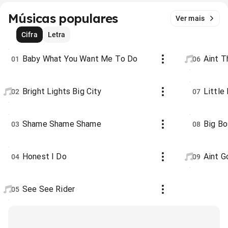
Músicas populares
Ver mais
Cifra
Letra
Baby What You Want Me To Do
Aint T
01
06
Bright Lights Big City
Little
02
07
Shame Shame Shame
Big B
03
08
Honest I Do
Aint G
04
09
See See Rider
05