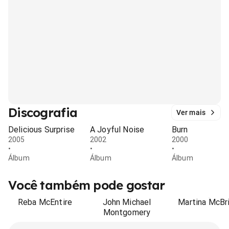
Discografia
Ver mais
Delicious Surprise
A Joyful Noise
Burn
2005
2002
2000
•
•
•
Álbum
Álbum
Álbum
Você também pode gostar
Reba McEntire
John Michael
Martina McBr
Montgomery