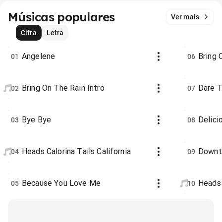
Músicas populares
Ver mais
Cifra
Letra
Angelene
Bring 
01
06
Bring On The Rain Intro
Dare 
02
07
Bye Bye
Delici
03
08
Heads Calorina Tails California
Downt
04
09
Because You Love Me
Heads 
05
10