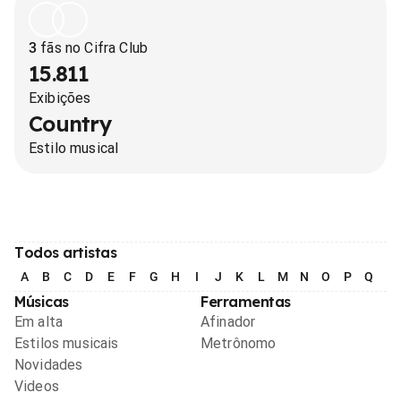
3
fãs no Cifra Club
15.811
Exibições
Country
Estilo musical
Todos artistas
A
B
C
D
E
F
G
H
I
J
K
L
M
N
O
P
Q
R
Músicas
Ferramentas
Em alta
Afinador
Estilos musicais
Metrônomo
Novidades
Videos