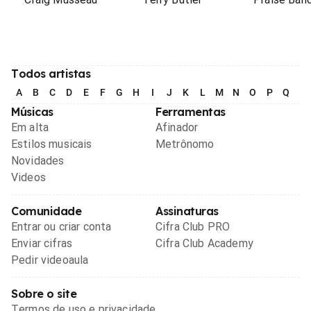
Todos artistas
A
B
C
D
E
F
G
H
I
J
K
L
M
N
O
P
Q
R
Músicas
Ferramentas
Em alta
Afinador
Estilos musicais
Metrônomo
Novidades
Videos
Comunidade
Assinaturas
Entrar ou criar conta
Cifra Club PRO
Enviar cifras
Cifra Club Academy
Pedir videoaula
Sobre o site
Termos de uso e privacidade