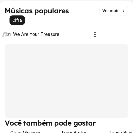
Músicas populares
Ver mais
Cifra
We Are Your Treasure
01
Você também pode gostar
Craig Musseau
Terry Butler
Praise Ban