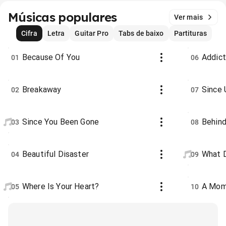
Músicas populares
Ver mais
Cifra
Letra
Guitar Pro
Tabs de baixo
Partituras
Because Of You
Addic
01
06
Breakaway
Since 
02
07
Since You Been Gone
Behind
03
08
Beautiful Disaster
What D
04
09
Where Is Your Heart?
A Mom
05
10