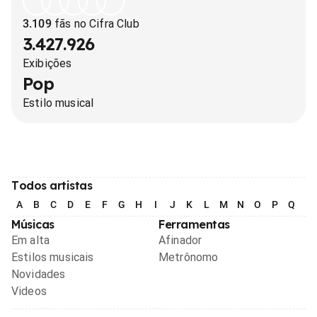
3.109
fãs no Cifra Club
3.427.926
Exibições
Pop
Estilo musical
Todos artistas
A
B
C
D
E
F
G
H
I
J
K
L
M
N
O
P
Q
R
Músicas
Ferramentas
Em alta
Afinador
Estilos musicais
Metrônomo
Novidades
Videos