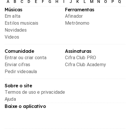
A
B
C
D
E
F
G
H
I
J
K
L
M
N
O
P
Q
R
Músicas
Ferramentas
Em alta
Afinador
Estilos musicais
Metrônomo
Novidades
Videos
Comunidade
Assinaturas
Entrar ou criar conta
Cifra Club PRO
Enviar cifras
Cifra Club Academy
Pedir videoaula
Sobre o site
Termos de uso e privacidade
Ajuda
Baixe o aplicativo