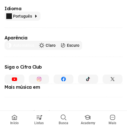
Idioma
Português
Aparência
Automático
Claro
Escuro
Siga o Cifra Club
Mais música em
Feito com
em todo o Brasil
© 1996 - 2026, o maior site de ensino de música do Brasil
Início
Listas
Busca
Academy
Mais