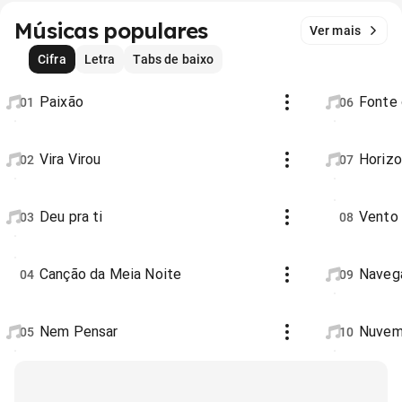
Músicas populares
Ver mais
Cifra
Letra
Tabs de baixo
Paixão
Fonte
01
06
Vira Virou
Horiz
02
07
Deu pra ti
Vento
03
08
Canção da Meia Noite
Naveg
04
09
Nem Pensar
Nuvem
05
10