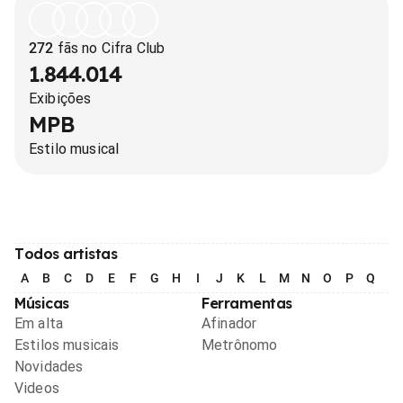
272
fãs no Cifra Club
1.844.014
Exibições
MPB
Estilo musical
Todos artistas
A
B
C
D
E
F
G
H
I
J
K
L
M
N
O
P
Q
R
Músicas
Ferramentas
Em alta
Afinador
Estilos musicais
Metrônomo
Novidades
Videos