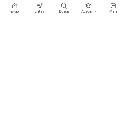
Início
Listas
Busca
Academy
Mais
Todos artistas
A
B
C
D
E
F
G
H
I
J
K
L
M
N
O
P
Q
R
Músicas
Ferramentas
Em alta
Afinador
Estilos musicais
Metrônomo
Novidades
Videos
Comunidade
Assinaturas
Entrar ou criar conta
Cifra Club PRO
Enviar cifras
Cifra Club Academy
Pedir videoaula
Sobre o site