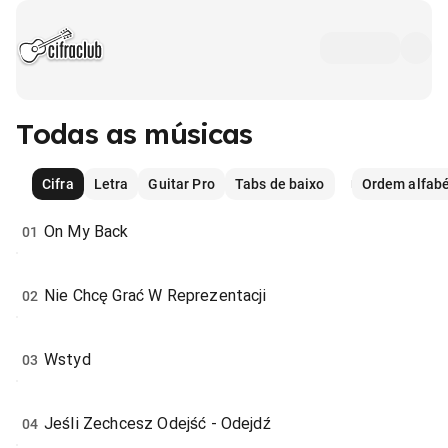
Todas as músicas
Cifra
Letra
Guitar Pro
Tabs de baixo
Ordem alfabé
On My Back
01
Nie Chcę Grać W Reprezentacji
02
Wstyd
03
Jeśli Zechcesz Odejść - Odejdź
04