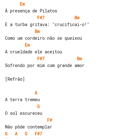
Em
F#7
Bm
Bm
Em
F#7
Bm
Sofrendo por mim com grande amor

[Refrão]

A
G
F#
G
A
G
F#7