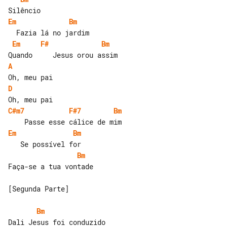
Em
Bm
Em
F#
Bm
A
D
C#m7
F#7
Bm
Em
Bm
Bm
Faça-se a tua vontade

[Segunda Parte]

Bm