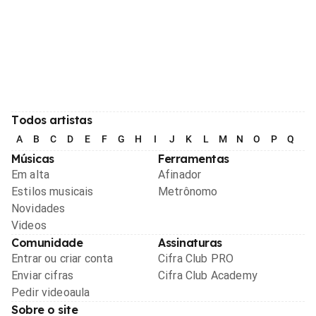
Todos artistas
A
B
C
D
E
F
G
H
I
J
K
L
M
N
O
P
Q
R
Músicas
Ferramentas
Em alta
Afinador
Estilos musicais
Metrônomo
Novidades
Videos
Comunidade
Assinaturas
Entrar ou criar conta
Cifra Club PRO
Enviar cifras
Cifra Club Academy
Pedir videoaula
Sobre o site