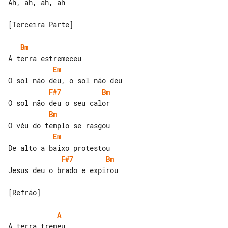
Ah, ah, ah, ah

[Terceira Parte]

Bm
Em
F#7
Bm
Bm
Em
F#7
Bm
Jesus deu o brado e expirou

[Refrão]

A