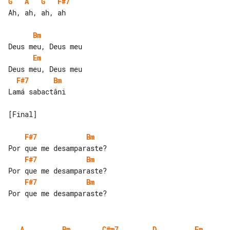
G
A
G
F#7
Ah, ah, ah, ah

Bm
Em
F#7
Bm
Lamá sabactâni

[Final]

F#7
Bm
F#7
Bm
F#7
Bm
A
Bm
C#m7
D
Em