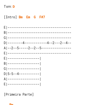
Tom
:
D
[Intro] 
Bm
Em
G
F#7
E|----------------------------------

B|----------------------------------

G|----------------------------------

D|--------4------------4--2---2--4--

A|--2--5-----2--2--5----------------

E|----------------------------------

E|-----------------| 

B|-----------------| 

G|-----------------| 

D|5-5--4-----------| 

A|-----------------| 

[Primeira Parte]

Bm