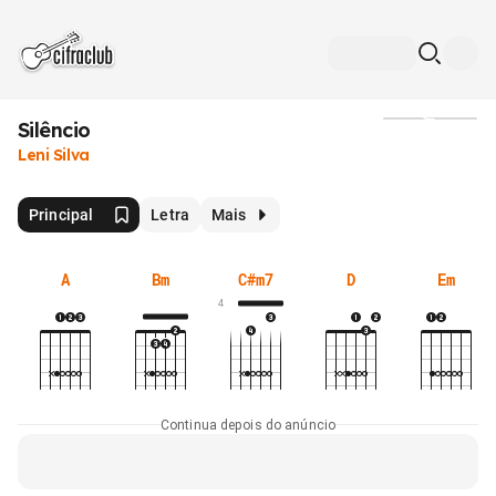
Silêncio
Mídia
Leni Silva
Principal
Letra
Mais
A
Bm
C#m7
D
Em
4
Continua depois do anúncio