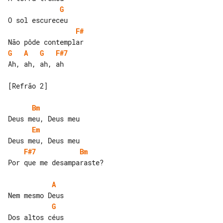
G
F#
G
A
G
F#7
Ah, ah, ah, ah

[Refrão 2]

Bm
Em
F#7
Bm
Por que me desamparaste?

A
G