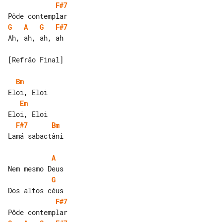
F#7
G
A
G
F#7
Ah, ah, ah, ah

[Refrão Final]

Bm
Em
F#7
Bm
Lamá sabactâni

A
G
F#7