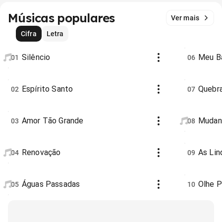
Músicas populares
Ver mais
Cifra
Letra
Silêncio
Meu B
01
06
Espírito Santo
Quebr
02
07
Amor Tão Grande
Mudan
03
08
Renovação
As Lin
04
09
Águas Passadas
Olhe P
05
10