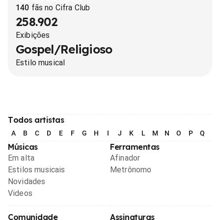
140
fãs no Cifra Club
258.902
Exibições
Gospel/Religioso
Estilo musical
Todos artistas
A
B
C
D
E
F
G
H
I
J
K
L
M
N
O
P
Q
R
Músicas
Ferramentas
Em alta
Afinador
Estilos musicais
Metrônomo
Novidades
Videos
Comunidade
Assinaturas