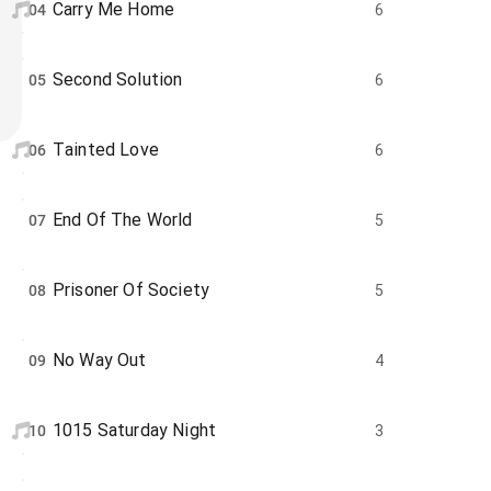
Carry Me Home
04
6
Second Solution
05
6
Tainted Love
06
6
End Of The World
07
5
Prisoner Of Society
08
5
No Way Out
09
4
1015 Saturday Night
10
3