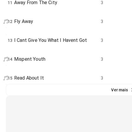
Away From The City
11
3
Fly Away
12
3
I Cant Give You What I Havent Got
13
3
Mispent Youth
14
3
Read About It
15
3
Ver mais