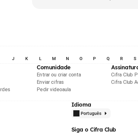
I
J
K
L
M
N
O
P
Q
R
S
Comunidade
Assinatur
Entrar ou criar conta
Cifra Club 
Enviar cifras
Cifra Club 
ordes
Pedir videoaula
Idioma
Português
Siga o Cifra Club