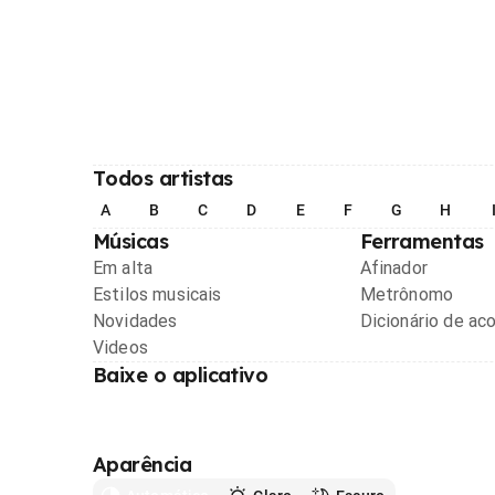
Todos artistas
A
B
C
D
E
F
G
H
Músicas
Ferramentas
Em alta
Afinador
Estilos musicais
Metrônomo
Novidades
Dicionário de ac
Videos
Baixe o aplicativo
Aparência