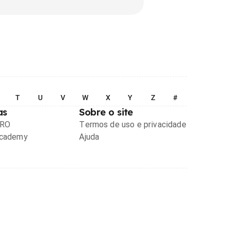
T
U
V
W
X
Y
Z
#
as
Sobre o site
PRO
Termos de uso e privacidade
Academy
Ajuda