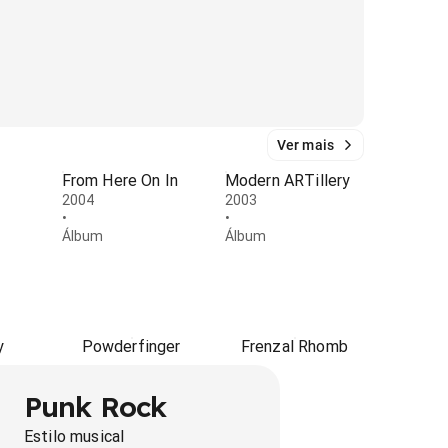
Ver mais
From Here On In
Modern ARTillery
2004
2003
•
•
Álbum
Álbum
y
Powderfinger
Frenzal Rhomb
Punk Rock
Estilo musical