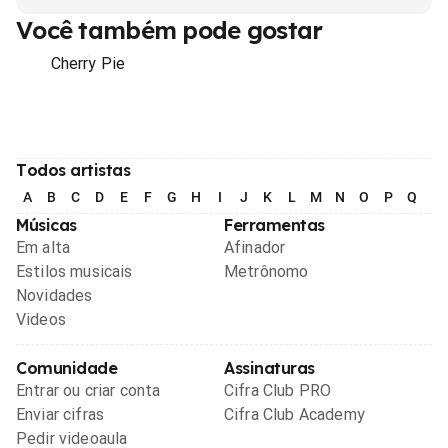
Você também pode gostar
Cherry Pie
Todos artistas
A
B
C
D
E
F
G
H
I
J
K
L
M
N
O
P
Q
R
Músicas
Ferramentas
Em alta
Afinador
Estilos musicais
Metrônomo
Novidades
Videos
Comunidade
Assinaturas
Entrar ou criar conta
Cifra Club PRO
Enviar cifras
Cifra Club Academy
Pedir videoaula