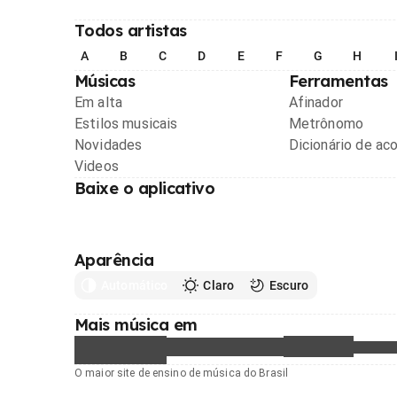
Todos artistas
A
B
C
D
E
F
G
H
Músicas
Ferramentas
Em alta
Afinador
Estilos musicais
Metrônomo
Novidades
Dicionário de ac
Videos
Baixe o aplicativo
Aparência
Automático
Claro
Escuro
Mais música em
O maior site de ensino de música do Brasil