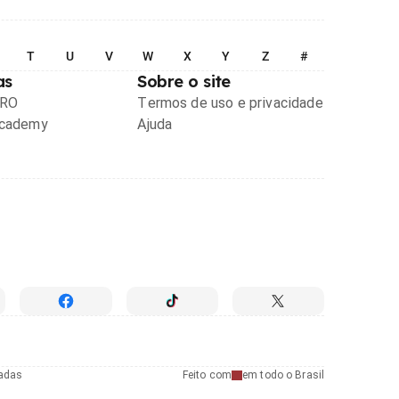
T
U
V
W
X
Y
Z
#
as
Sobre o site
PRO
Termos de uso e privacidade
Academy
Ajuda
radas
Feito com
em todo o Brasil