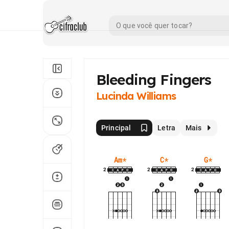
Bleeding Fingers
Lucinda Williams
Principal
Letra
Mais
Am
*
C
*
G
*
2
2
2