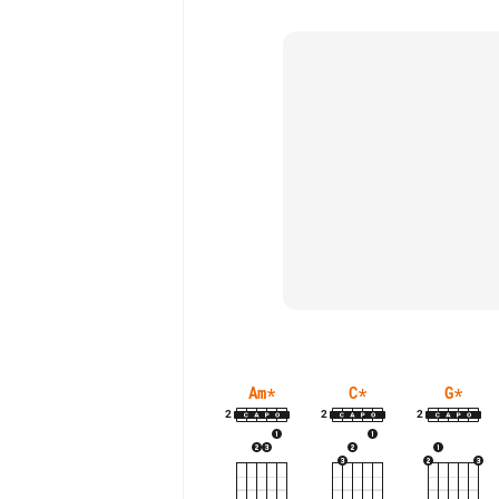
Am
*
C
*
G
*
2
2
2