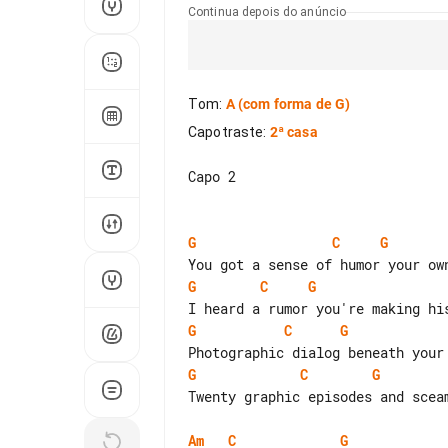
Continua depois do anúncio
Tom
:
A
(com forma de G)
Capotraste
:
2ª casa
Capo 2

G
C
G
G
C
G
G
C
G
G
C
G
Twenty graphic episodes and sceam
Am
C
G