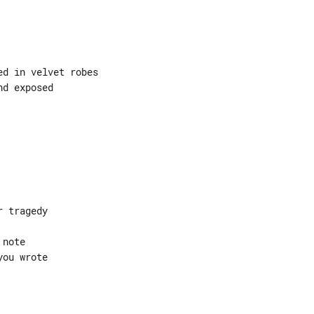
d in velvet robes

d exposed

 tragedy

note

ou wrote
