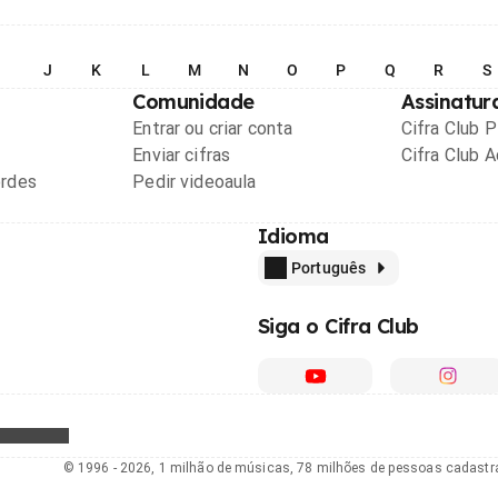
I
J
K
L
M
N
O
P
Q
R
S
Comunidade
Assinatur
Entrar ou criar conta
Cifra Club 
Enviar cifras
Cifra Club 
ordes
Pedir videoaula
Idioma
Português
Siga o Cifra Club
© 1996 - 2026, 1 milhão de músicas, 78 milhões de pessoas cadast