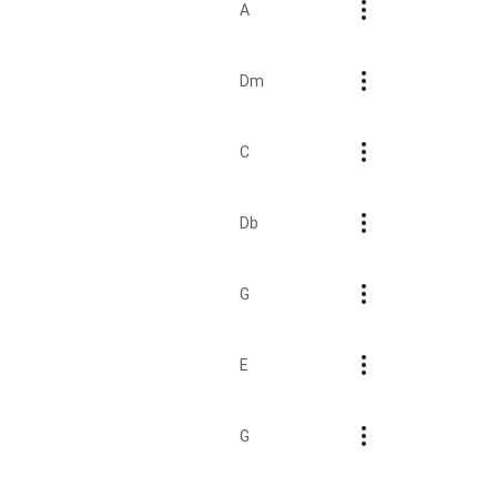
A
Dm
C
Db
G
E
G