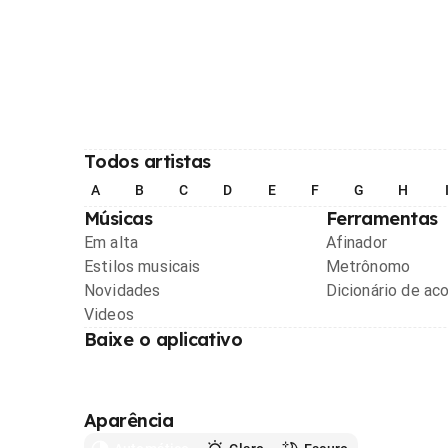
Todos artistas
A
B
C
D
E
F
G
H
Músicas
Ferramentas
Em alta
Afinador
Estilos musicais
Metrônomo
Novidades
Dicionário de ac
Videos
Baixe o aplicativo
Aparência