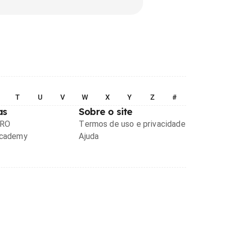
T
U
V
W
X
Y
Z
#
as
Sobre o site
PRO
Termos de uso e privacidade
Academy
Ajuda