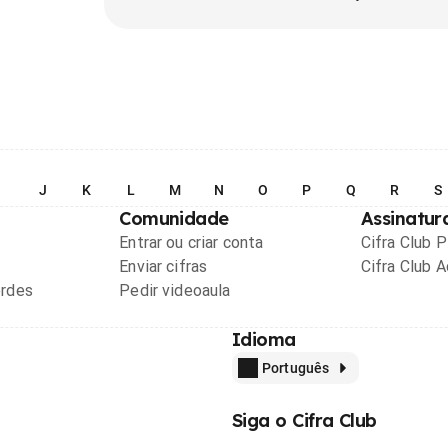
I
J
K
L
M
N
O
P
Q
R
S
Comunidade
Assinatur
Entrar ou criar conta
Cifra Club 
Enviar cifras
Cifra Club 
ordes
Pedir videoaula
Idioma
Português
Siga o Cifra Club