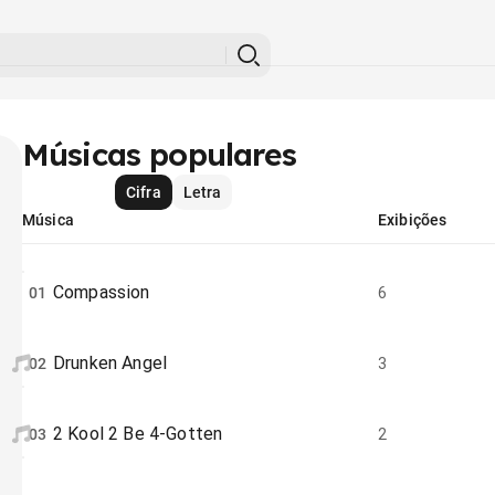
Músicas populares
Cifra
Letra
Música
Exibições
Compassion
01
6
Drunken Angel
02
3
2 Kool 2 Be 4-Gotten
03
2