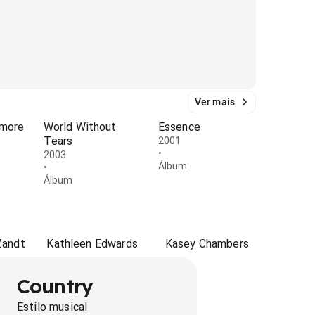
Ver mais
lmore
World Without
Essence
Tears
2001
•
2003
Álbum
•
Álbum
Zandt
Kathleen Edwards
Kasey Chambers
Country
Estilo musical