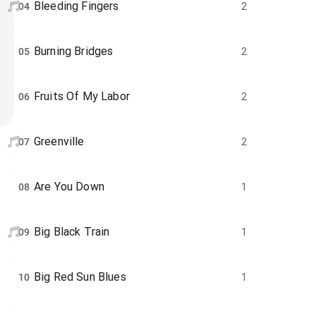
Bleeding Fingers
04
2
Burning Bridges
05
2
Fruits Of My Labor
06
2
Greenville
07
2
Are You Down
08
1
Big Black Train
09
1
Big Red Sun Blues
10
1