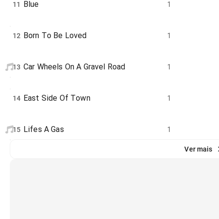
Blue
11
1
Born To Be Loved
12
1
Car Wheels On A Gravel Road
13
1
East Side Of Town
14
1
Lifes A Gas
15
1
Ver mais