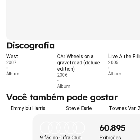
Discografia
West
CAr Wheels on a
Live A the Fil
gravel road (deluxe
2007
2005
•
•
edition)
Álbum
Álbum
2006
•
Álbum
Você também pode gostar
Emmylou Harris
Steve Earle
Townes Van 
60.895
9
fãs no Cifra Club
Exibições