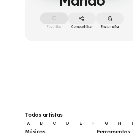
Mando
Favoritar
Compartilhar
Enviar cifra
Todos artistas
A
B
C
D
E
F
G
H
Músicas
Ferramentas