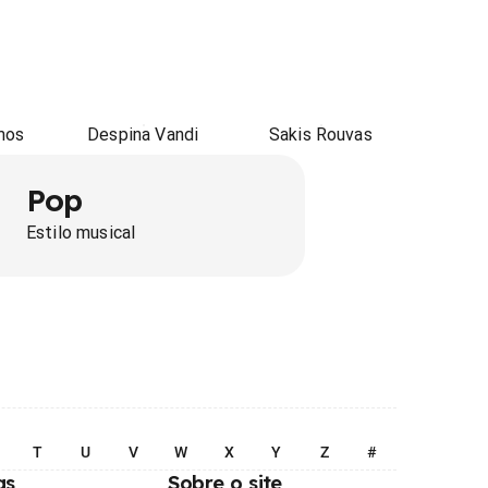
mos
Despina Vandi
Sakis Rouvas
Pop
Estilo musical
T
U
V
W
X
Y
Z
#
as
Sobre o site