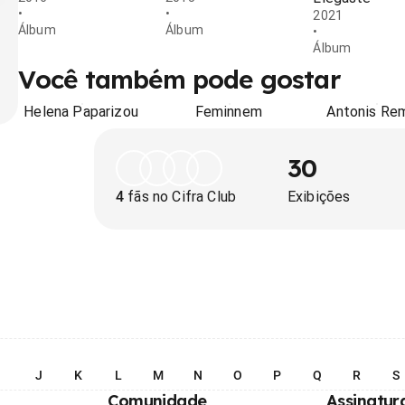
•
•
2021
Álbum
Álbum
•
Álbum
Você também pode gostar
Helena Paparizou
Feminnem
Antonis Re
30
4
fãs no Cifra Club
Exibições
I
J
K
L
M
N
O
P
Q
R
S
Comunidade
Assinatur