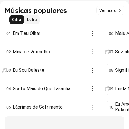
Músicas populares
Ver mais
Cifra
Letra
Em Teu Olhar
Mais 
01
06
Mina de Vermelho
Sozin
02
07
Eu Sou Daleste
Signif
03
08
Gosto Mais do Que Lasanha
Linda 
04
09
Eu Amo
Lágrimas de Sofrimento
05
10
Kelvin