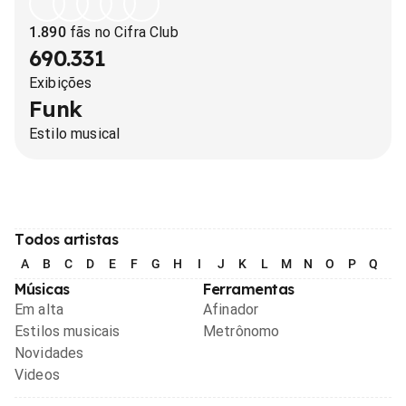
1.890
fãs no Cifra Club
690.331
Exibições
Funk
Estilo musical
Todos artistas
A
B
C
D
E
F
G
H
I
J
K
L
M
N
O
P
Q
R
Músicas
Ferramentas
Em alta
Afinador
Estilos musicais
Metrônomo
Novidades
Videos