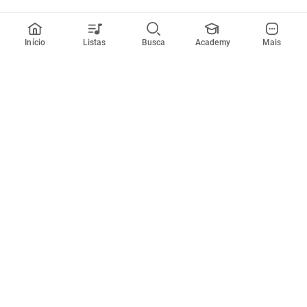
Início
Listas
Busca
Academy
Mais
Todos artistas
A
B
C
D
E
F
G
H
I
J
K
L
M
N
O
P
Q
R
Músicas
Ferramentas
Em alta
Afinador
Estilos musicais
Metrônomo
Novidades
Videos
Comunidade
Assinaturas
Entrar ou criar conta
Cifra Club PRO
Enviar cifras
Cifra Club Academy
Pedir videoaula