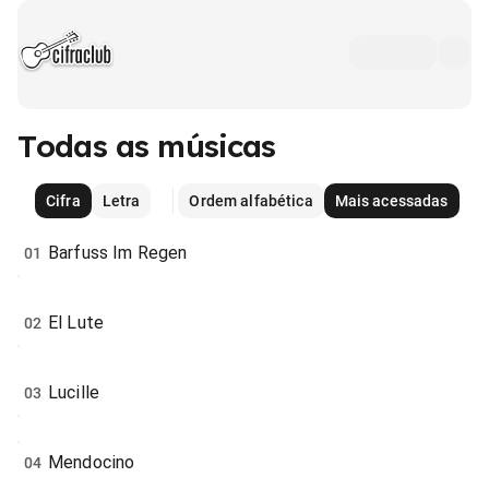
Todas as músicas
Cifra
Letra
Ordem alfabética
Mais acessadas
Barfuss Im Regen
01
El Lute
02
Lucille
03
Mendocino
04