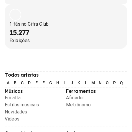
1
fãs no Cifra Club
15.277
Exibições
Todos artistas
A
B
C
D
E
F
G
H
I
J
K
L
M
N
O
P
Q
R
Músicas
Ferramentas
Em alta
Afinador
Estilos musicais
Metrônomo
Novidades
Videos