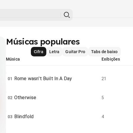
Músicas populares
Cifra
Letra
Guitar Pro
Tabs de baixo
Música
Exibições
Rome wasn't Built In A Day
01
21
Otherwise
02
5
Blindfold
03
4