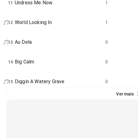
Undress Me Now
11
1
World Looking In
12
1
Au Dela
13
0
Big Calm
14
0
Diggin A Watery Grave
15
0
Ver mais