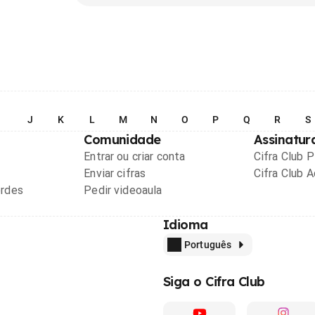
I
J
K
L
M
N
O
P
Q
R
S
Comunidade
Assinatur
Entrar ou criar conta
Cifra Club 
Enviar cifras
Cifra Club 
ordes
Pedir videoaula
Idioma
Português
Siga o Cifra Club