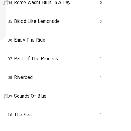
Rome Wasnt Built In A Day
04
3
Blood Like Lemonade
05
2
Enjoy The Ride
06
1
Part Of The Process
07
1
Riverbed
08
1
Sounds Of Blue
09
1
The Sea
10
1