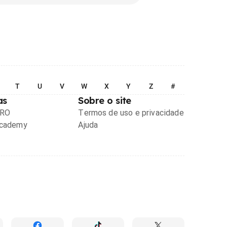
T
U
V
W
X
Y
Z
#
as
Sobre o site
PRO
Termos de uso e privacidade
Academy
Ajuda