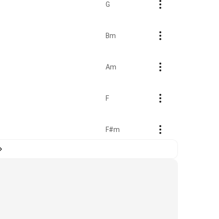
G
Bm
Am
F
F#m