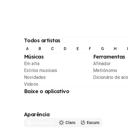
Todos artistas
A
B
C
D
E
F
G
H
Músicas
Ferramentas
Em alta
Afinador
Estilos musicais
Metrônomo
Novidades
Dicionário de ac
Videos
Baixe o aplicativo
Aparência
Automático
Claro
Escuro