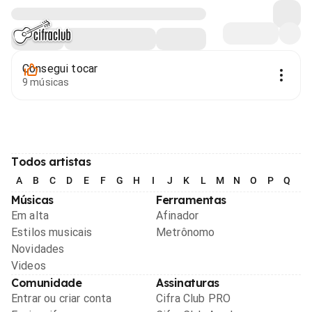
Consegui tocar
9 músicas
Todos artistas
A
B
C
D
E
F
G
H
I
J
K
L
M
N
O
P
Q
R
Músicas
Ferramentas
Em alta
Afinador
Estilos musicais
Metrônomo
Novidades
Videos
Comunidade
Assinaturas
Entrar ou criar conta
Cifra Club PRO